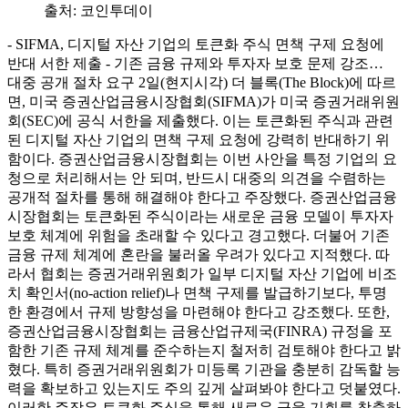
출처:
코인투데이
- SIFMA, 디지털 자산 기업의 토큰화 주식 면책 구제 요청에
반대 서한 제출 - 기존 금융 규제와 투자자 보호 문제 강조…
대중 공개 절차 요구 2일(현지시각) 더 블록(The Block)에 따르
면, 미국 증권산업금융시장협회(SIFMA)가 미국 증권거래위원
회(SEC)에 공식 서한을 제출했다. 이는 토큰화된 주식과 관련
된 디지털 자산 기업의 면책 구제 요청에 강력히 반대하기 위
함이다. 증권산업금융시장협회는 이번 사안을 특정 기업의 요
청으로 처리해서는 안 되며, 반드시 대중의 의견을 수렴하는
공개적 절차를 통해 해결해야 한다고 주장했다. 증권산업금융
시장협회는 토큰화된 주식이라는 새로운 금융 모델이 투자자
보호 체계에 위험을 초래할 수 있다고 경고했다. 더불어 기존
금융 규제 체계에 혼란을 불러올 우려가 있다고 지적했다. 따
라서 협회는 증권거래위원회가 일부 디지털 자산 기업에 비조
치 확인서(no-action relief)나 면책 구제를 발급하기보다, 투명
한 환경에서 규제 방향성을 마련해야 한다고 강조했다. 또한,
증권산업금융시장협회는 금융산업규제국(FINRA) 규정을 포
함한 기존 규제 체계를 준수하는지 철저히 검토해야 한다고 밝
혔다. 특히 증권거래위원회가 미등록 기관을 충분히 감독할 능
력을 확보하고 있는지도 주의 깊게 살펴봐야 한다고 덧붙였다.
이러한 주장은 토큰화 주식을 통해 새로운 금융 기회를 창출하