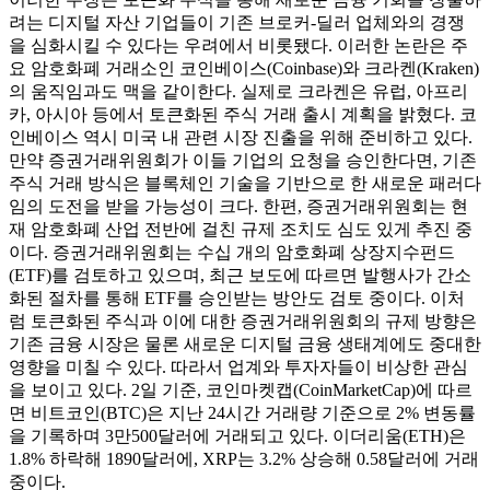
려는 디지털 자산 기업들이 기존 브로커-딜러 업체와의 경쟁
을 심화시킬 수 있다는 우려에서 비롯됐다. 이러한 논란은 주
요 암호화폐 거래소인 코인베이스(Coinbase)와 크라켄(Kraken)
의 움직임과도 맥을 같이한다. 실제로 크라켄은 유럽, 아프리
카, 아시아 등에서 토큰화된 주식 거래 출시 계획을 밝혔다. 코
인베이스 역시 미국 내 관련 시장 진출을 위해 준비하고 있다.
만약 증권거래위원회가 이들 기업의 요청을 승인한다면, 기존
주식 거래 방식은 블록체인 기술을 기반으로 한 새로운 패러다
임의 도전을 받을 가능성이 크다. 한편, 증권거래위원회는 현
재 암호화폐 산업 전반에 걸친 규제 조치도 심도 있게 추진 중
이다. 증권거래위원회는 수십 개의 암호화폐 상장지수펀드
(ETF)를 검토하고 있으며, 최근 보도에 따르면 발행사가 간소
화된 절차를 통해 ETF를 승인받는 방안도 검토 중이다. 이처
럼 토큰화된 주식과 이에 대한 증권거래위원회의 규제 방향은
기존 금융 시장은 물론 새로운 디지털 금융 생태계에도 중대한
영향을 미칠 수 있다. 따라서 업계와 투자자들이 비상한 관심
을 보이고 있다. 2일 기준, 코인마켓캡(CoinMarketCap)에 따르
면 비트코인(BTC)은 지난 24시간 거래량 기준으로 2% 변동률
을 기록하며 3만500달러에 거래되고 있다. 이더리움(ETH)은
1.8% 하락해 1890달러에, XRP는 3.2% 상승해 0.58달러에 거래
중이다.