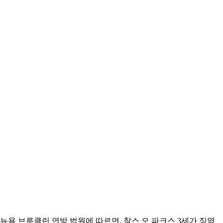
각) 뉴욕 브루클린 연방 법원에 따르면, 찰스 오 파크스 3세가 징역