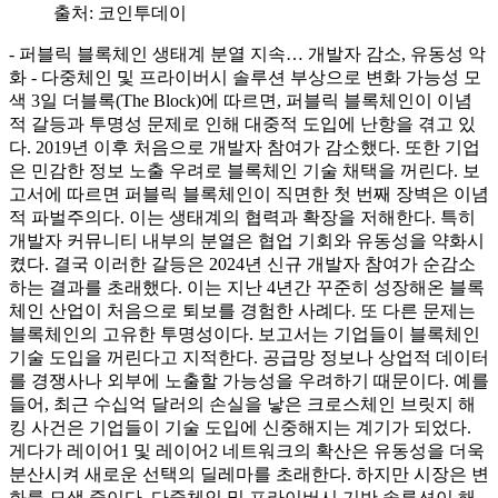
출처:
코인투데이
- 퍼블릭 블록체인 생태계 분열 지속… 개발자 감소, 유동성 악
화 - 다중체인 및 프라이버시 솔루션 부상으로 변화 가능성 모
색 3일 더블록(The Block)에 따르면, 퍼블릭 블록체인이 이념
적 갈등과 투명성 문제로 인해 대중적 도입에 난항을 겪고 있
다. 2019년 이후 처음으로 개발자 참여가 감소했다. 또한 기업
은 민감한 정보 노출 우려로 블록체인 기술 채택을 꺼린다. 보
고서에 따르면 퍼블릭 블록체인이 직면한 첫 번째 장벽은 이념
적 파벌주의다. 이는 생태계의 협력과 확장을 저해한다. 특히
개발자 커뮤니티 내부의 분열은 협업 기회와 유동성을 약화시
켰다. 결국 이러한 갈등은 2024년 신규 개발자 참여가 순감소
하는 결과를 초래했다. 이는 지난 4년간 꾸준히 성장해온 블록
체인 산업이 처음으로 퇴보를 경험한 사례다. 또 다른 문제는
블록체인의 고유한 투명성이다. 보고서는 기업들이 블록체인
기술 도입을 꺼린다고 지적한다. 공급망 정보나 상업적 데이터
를 경쟁사나 외부에 노출할 가능성을 우려하기 때문이다. 예를
들어, 최근 수십억 달러의 손실을 낳은 크로스체인 브릿지 해
킹 사건은 기업들이 기술 도입에 신중해지는 계기가 되었다.
게다가 레이어1 및 레이어2 네트워크의 확산은 유동성을 더욱
분산시켜 새로운 선택의 딜레마를 초래한다. 하지만 시장은 변
화를 모색 중이다. 다중체인 및 프라이버시 기반 솔루션이 해