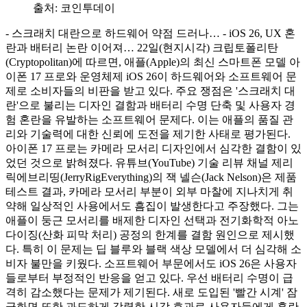
출처:
코인투데이
- 스크래치 대란으로 하드웨어 약점 드러나… - iOS 26, UX 혼
란과 배터리 논란 이어져… 22일(현지시각) 크립토폴리탄
(Cryptopolitan)에 따르면, 애플(Apple)의 최신 스마트폰 모델 아
이폰 17 프로와 운영체제 iOS 26이 하드웨어와 소프트웨어 문
제로 소비자들의 비판을 받고 있다. 주요 쟁점은 '스크래치 대
란'으로 불리는 디자인 결함과 배터리 수명 단축 및 사용자 경
험 혼란을 유발하는 소프트웨어 문제다. 이는 애플의 품질 관
리와 기술력에 대한 신뢰에 도전을 제기한 사태로 평가된다.
아이폰 17 프로는 카메라 모서리 디자인에서 심각한 결함이 있
었던 것으로 밝혀졌다. 유튜브(YouTube) 기술 리뷰 채널 제리
릭에브리띵(JerryRigEverything)의 잭 넬슨(Jack Nelson)은 제품
테스트 결과, 카메라 모서리 부분이 외부 마찰에 지나치게 취
약해 일상적인 사용에서도 흠집이 발생한다고 주장했다. 그는
애플이 둥근 모서리를 배제한 디자인 선택과 전기화학적 아노
다이징(산화 피막 처리) 공정의 한계를 결함 원인으로 제시했
다. 특히 이 문제는 딥 블루와 블랙 색상 모델에서 더 심각해 소
비자 불만을 키웠다. 소프트웨어 부문에서도 iOS 26은 사용자
들로부터 부정적인 반응을 얻고 있다. 우선 배터리 수명이 급
격히 감소했다는 문제가 제기된다. 새로 도입된 '빨간 시계' 잠
금화면 또한 과도하게 강렬한 시각 효과로 사용자들에게 혼란