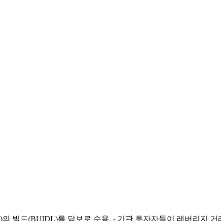
ackRock)의 빌드(BUIDL)를 담보로 수용. - 기관 투자자들이 레버