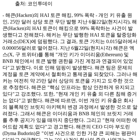
출처:
코인투데이
- 해큰(Hacken)의 HAI 토큰 해킹, 99% 폭락 - 개인 키 유출 원
인, 25만 달러 상당 토큰 무단 발행 지난 6월22일(현지시각), 해
큰(Hacken)의 HAI 토큰이 해킹으로 99% 폭락하는 사건이 발
생했다고 전해졌다. 해커는 무단 발행한 HAI 토큰을 탈중앙화
거래소(DEX)에 덤핑했다. 그 결과, 토큰 가치는 0.015달러에서
0.000056달러로 떨어졌다. 지난 6월22일(현지시각) 해큰은 엑
스(X, 구 트위터)를 통해 "개인 키가 이더리움(Ethereum) 및
BNB 체인에서 토큰 발행 권한을 가진 계정과 연결되어 있었
다"고 밝혔다. 이로 인해 덤핑이 발생했다. 해큰 팀은 문제의
계정을 토큰 계약에서 철회하고 통제권을 되찾았다. 그러나 해
커는 여전히 약 25만 달러 상당의 토큰을 가지고 도주한 것으
로 추정한다. 해큰은 "핵심 인프라는 항상 안전하게 유지되고
있다"고 강조했다. 또한, "현재 개인 키 유출 외 다른 침해 증거
는 없다"고 밝혔다. 해큰에 따르면, 이번 개인 키 유출은 회사
의 블록체인 브릿지 아키텍처 변경 과정에서 발생한 것으로 알
려졌다. 그래서 해큰은 이더리움과 BNB 체인의 브릿지 거래
를 추후 공지가 있을 때까지 중단했다. 그리고 "현재 어떠한 에
어드랍 계획도 없다"고 경고했다. 해큰의 CEO 디마 부도린
(Dyma Budorin)은 "이번 사건으로 인한 가장 큰 피해는 평판이
다"라고 언급했다. 그는 "이 사건이 회사의 주요 사업과는 관