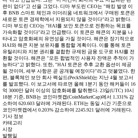
련이 없다"고 선을 그었다. 디마 부도린 CEO는 "해킹 발생 이
후 BNB 스마트 체인과 이더리움 네트워크에서 구매된 토큰은
새로운 토큰 경제학에서 지원되지 않을 것이다"라고 밝혔다.
디마 부도린 CEO는 "HAI를 보안 토큰으로 전환하는 목표를
가속화할 것이다"라고 언급했다. 이 토큰은 해큰의 지분을 나
타내고 암호화폐의 유연성을 가질 것이다. 해큰은 장기적으로
HAI와 해큰 지분 보유자를 통합할 계획이다. 이를 통해 토큰
유틸리티와 지분 권리를 결합한 규제된 금융 도구로 HAI를 전
환할 것이다. 해큰은 "모든 합법적인 사용자 잔액은 추적이 가
능하다"고 밝혔다. 또한, "HAI 토큰은 추후 교환 옵션이 제공
될 것이며, 세부 사항은 곧 공개될 예정이다"라고 덧붙였다. 한
편, 블록체인 보안 회사 펙실드(PeckShield)는 지난 4월 보고서
를 발표했다. 이 보고서에 따르면 올해 1분기 동안 해커들이 16
억 3000만 달러 이상의 암호화폐를 탈취했다. 23일(UTC) 10시
18분 기준, BNB는 코인마켓캡(CoinMarketCap)에서 1.331% 감
소하여 620.603 달러에 거래된다. ETH는 동일 시간 기준으로
코인마켓캡에서 0.203% 감소하여 2245.921 달러에 거래된다.
기사 정보
카테고리
시장
발행일