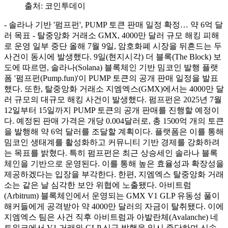
출처:
코인투데이
- 솔라나 기반 '펌프펀', PUMP 토큰 판매 일정 확정… 약 6억 달
러 목표 - 탈중앙화 거래소 GMX, 4000만 달러 규모 해킹 피해
로 운영 일부 중단 올해 7월 9일, 암호화폐 시장을 뒤흔드는 두
사건이 동시에 발생했다. 9일(현지시각) 더 블록(The Block) 보
도에 따르면, 솔라나(Solana) 블록체인 기반 밈코인 발행 플랫
폼 '펌프펀(Pump.fun)'이 PUMP 토큰의 공개 판매 일정을 발표
했다. 또한, 탈중앙화 거래소 지엠엑스(GMX)에서는 4000만 달
러 규모의 대규모 해킹 사건이 발생했다. 펌프펀은 2025년 7월
12일부터 15일까지 PUMP 토큰의 공개 판매를 진행할 예정이
다. 예정된 판매 가격은 개당 0.004달러로, 총 1500억 개의 토큰
을 발행해 약 6억 달러를 조달할 계획이다. 플랫폼은 이를 통해
밈코인 생태계를 활성화하고 커뮤니티 기반 경제를 강화하려
는 목표를 밝혔다. 특히 펌프펀은 최근 상승세인 솔라나 블록
체인을 기반으로 운영된다. 이를 통해 높은 효율성과 확장성을
제공하겠다는 입장을 부각한다. 한편, 지엠엑스 탈중앙화 거래
소는 같은 날 심각한 보안 위협에 노출됐다. 아비트럼
(Arbitrum) 블록체인에서 운영되는 GMX V1 GLP 유동성 풀이
해커들에게 공격받아 약 4000만 달러의 자금이 탈취됐다. 이에
지엠엑스 팀은 사건 직후 아비트럼과 아발란체(Avalanche) 네
트워크에서 V1 거래와 GLP 신규 발행을 일시 중단하며 신속