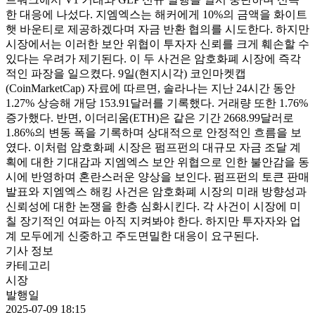
한 대응에 나섰다. 지엠엑스는 해커에게 10%의 금액을 화이트
햇 바운티로 제공하겠다며 자금 반환 협의를 시도한다. 하지만
시장에서는 이러한 보안 위협이 투자자 신뢰를 크게 훼손할 수
있다는 우려가 제기된다. 이 두 사건은 암호화폐 시장에 즉각
적인 파장을 일으켰다. 9일(현지시각) 코인마켓캡
(CoinMarketCap) 자료에 따르면, 솔라나는 지난 24시간 동안
1.27% 상승해 개당 153.91달러를 기록했다. 거래량 또한 1.76%
증가했다. 반면, 이더리움(ETH)은 같은 기간 2668.99달러로
1.86%의 변동 폭을 기록하며 상대적으로 안정적인 흐름을 보
였다. 이처럼 암호화폐 시장은 펌프펀의 대규모 자금 조달 계
획에 대한 기대감과 지엠엑스 보안 위협으로 인한 불안감을 동
시에 반영하며 혼란스러운 양상을 보인다. 펌프펀의 토큰 판매
발표와 지엠엑스 해킹 사건은 암호화폐 시장의 미래 방향성과
신뢰성에 대한 논쟁을 한층 심화시킨다. 각 사건이 시장에 미
칠 장기적인 여파는 아직 지켜봐야 한다. 하지만 투자자와 업
계 모두에게 신중하고 주도면밀한 대응이 요구된다.
기사 정보
카테고리
시장
발행일
2025-07-09 18:15