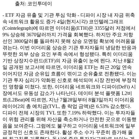
출처:
코인투데이
- ETF 자금 유출 및 기관 투심 악화 - 디파이 시장 내 자금 위축
속 네트워크 활용도 증가 4일(현지시각) 코인텔레그래프
(Cointelegraph)에 따르면 이더리움(ETH)은 3355달러 저점에서
9% 상승해 3670달러까지 가격을 회복했다. 하지만 주요 저항
선인 3800달러를 돌파하지 못해 상승 모멘텀 확보에 어려움을
겪는다. 이번 이더리움 상승은 기관 투자자들의 냉담한 반응과
뚜렷한 외부 상승 요인 부족 속에서 형성됐다. 특히 이더리움
기반 상장지수펀드(ETF)의 자금 유출이 눈에 띈다. 지난 8월2
일 공개된 보고서에 따르면, 이더리움 ETF는 최근 20일 연속
이어지던 자금 순유입 흐름이 꺾이고 순유출로 전환됐다. 이는
기관 투자 심리가 약화된 신호로 해석되며 시장 전반에 부정적
인 영향을 미쳤다. 또한, 이더리움 네트워크와 디파이(DeFi) 시
장에서도 유동성 감소가 나타난다. 데이터 분석 플랫폼 L2비
트(L2Beat)에 따르면, 지난 7월28일부터 8월3일까지 이더리움
레이어2의 총 예치금(TVL, 총 락업 금액)은 6.53% 감소했다.
디파이 전체 시장의 TVL 또한 7.19% 하락했다. 이는 투자자들
이 위험 관리를 위해 자산을 축소하거나 안전한 곳으로 이동했
음을 보여준다. 그럼에도 불구하고 이더리움 네트워크에 일부
긍정적인 신호도 존재한다. 활성 주소 수가 꾸준히 증가해 올
해 최고치를 기록했다. 동시에 주요 투자자(고래)로 보이는 계