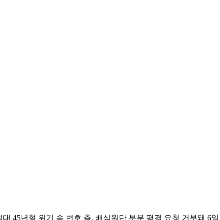
대 45년형 위기 속 변호 측, 배심원단 부분 평결 요청 거부돼 6일 코