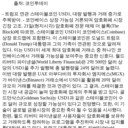
출처:
코인투데이
- 트럼프 연관 스테이블코인 USD1, 대량 발행과 거래 증가로
주목받아. - 코인베이스 상장 가능성 거론되며 암호화폐 시장
긴장 고조. 21일(현지시각) 암호화폐 전문 매체 더 블록(The
Block)에 따르면, 스테이블코인 USD1이 코인베이스(Coinbase)
상장 로드맵에 포함됐다. 이 스테이블코인은 도널드 트럼프
(Donald Trump) 대통령과 그의 가족이 연관된 것으로 알려져
있다. 이는 USD1이 세계 최대 암호화폐 거래소 중 하나인 코
인베이스에서 거래될 가능성을 보여주는 중요한 신호다. 월드
리버티 파이낸셜(World Liberty Financial)은 2억 500만 달러 상
당의 USD1을 추가 발행해 총 발행량을 24억 달러로 늘렸다.
이번 대량 발행은 UAE 아부다비의 투자회사 엠지에스(MGX)
가 바이낸스(Binance) 거래소에서 USD1을 활용해 20억 달러
규모의 거래를 체결한 것과 연관이 있다. 그 결과, 스테이블코
인 시장 내 공급이 늘며 암호화폐 업계의 주목을 받고 있다. 골
드만삭스(Goldman Sachs)는 USD1과 같은 스테이블코인이 수
조 달러 규모로 성장할 가능성이 있다고 전망했다. 또한, 이 기
술이 글로벌 금융시장의 중요한 축이 될 수 있음을 시사했다.
한편, 월드 리버티 파이낸셜은 사용자들이 암호화폐를 보유하
고 거래하도록 장려하는 프로그램을 추진하며 시장 내 입지를
확대하려 하고 있다. 트럼프 대통령과 월드 리버티(World