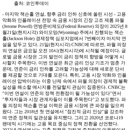
출처:
코인투데이
- 마지막 잭슨홀 연설, 향후 금리 인하 신호에 쏠린 시선 - 고용
악화와 인플레이션 전망 속 금융 시장의 긴장 고조 제롬 파월
(Jerome Powell) 연방준비제도(Federal Reserve) 의장이 2025년 8
월21일(현지시각) 와이오밍(Wyoming) 주에서 진행되는 잭슨
홀(Jackson Hole) 경제정책 심포지엄에서 7번째이자 마지막 연
설을 앞두고 있다. 21일(현지시각) CNBC에 따르면, 파월 의장
의 연설은 금요일 오전 10시(현지시각)에 시작될 예정이다. 글
로벌 금융 시장은 그의 발언이 금리 정책의 향방을 어떻게 시
사할지 주목한다. 이번 연설은 최근 금리 인상 기조가 멈춘 가
운데, 연준이 금리 인하를 고려할 가능성에 대해 새로운 단서
를 제공할 것으로 기대를 모은다. 특히, 고용 시장 약화와 인플
레이션 압박이라는 이중 난제 속에서 파월 의장이 경제적 불확
실성을 해소할 메시지를 전달할지 관심이 집중된다. CNBC는
"이번 연설이 연준의 정책 전환점이 될 가능성이 있다"면서
"투자자들과 시장 관계자들이 이를 주목한다"고 보도했다. 파
월 의장의 잭슨홀 연설 이력은 금융 시장에 큰 파장을 일으켜
왔다. 그는 2018년 첫 연설에서 "점진적 금리 인상"을 강조하
며 연준 정책의 일관성을 유지했다. 그리고 2020년 코로나19
팬데믹 시기에는 고용 목표 중심의 정책 전환을 선언했다.
2022년 연설에서는 긴축 정책을 강하게 주장하며 인플레이션