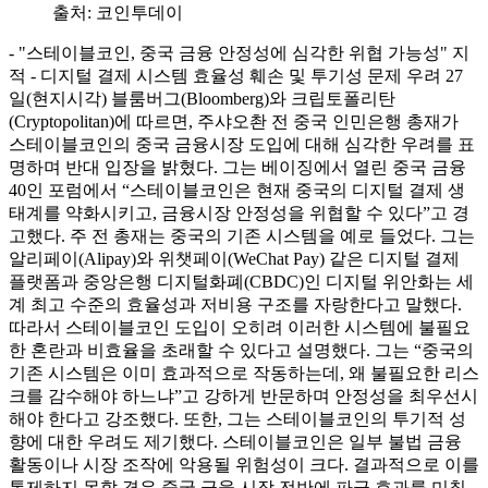
출처:
코인투데이
- "스테이블코인, 중국 금융 안정성에 심각한 위협 가능성" 지
적 - 디지털 결제 시스템 효율성 훼손 및 투기성 문제 우려 27
일(현지시각) 블룸버그(Bloomberg)와 크립토폴리탄
(Cryptopolitan)에 따르면, 주샤오촨 전 중국 인민은행 총재가
스테이블코인의 중국 금융시장 도입에 대해 심각한 우려를 표
명하며 반대 입장을 밝혔다. 그는 베이징에서 열린 중국 금융
40인 포럼에서 “스테이블코인은 현재 중국의 디지털 결제 생
태계를 약화시키고, 금융시장 안정성을 위협할 수 있다”고 경
고했다. 주 전 총재는 중국의 기존 시스템을 예로 들었다. 그는
알리페이(Alipay)와 위챗페이(WeChat Pay) 같은 디지털 결제
플랫폼과 중앙은행 디지털화폐(CBDC)인 디지털 위안화는 세
계 최고 수준의 효율성과 저비용 구조를 자랑한다고 말했다.
따라서 스테이블코인 도입이 오히려 이러한 시스템에 불필요
한 혼란과 비효율을 초래할 수 있다고 설명했다. 그는 “중국의
기존 시스템은 이미 효과적으로 작동하는데, 왜 불필요한 리스
크를 감수해야 하느냐”고 강하게 반문하며 안정성을 최우선시
해야 한다고 강조했다. 또한, 그는 스테이블코인의 투기적 성
향에 대한 우려도 제기했다. 스테이블코인은 일부 불법 금융
활동이나 시장 조작에 악용될 위험성이 크다. 결과적으로 이를
통제하지 못할 경우 중국 금융 시장 전반에 파급 효과를 미칠