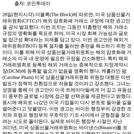
출처:
코인투데이
28일(현지시각) 더블록(The Block)에 따르면, 미국 상품선물거
래위원회(CFTC)가 해외 암호화폐 거래소 규정에 대한 권고안
을 공식 발표했다. 이번 조치는 그동안 미흡했던 해외 거래소
규정의 명확화를 목표로 하며, 미국 시장 회복 가능성과 글로
벌 접근성 확대라는 의제를 담고 있다. 이번 권고안은 해외거
래위원회(FBOT) 등록 절차를 둘러싼 혼란을 해소하기 위한 것
이다. 이를 위해 미국 상품선물거래위원회는 해외 암호화폐 거
래소의 미국 내 운영에 필요한 규정을 간소화했다. 특히 해외
거래위원회로 등록된 해외 거래소는 중복적으로 지정계약시
장(DCM)에 등록할 필요가 없음을 명확히 했다. 캐롤라인 팜
(Caroline Pham) 미국 상품선물거래위원회 위원장 대행은 이번
발표가 정책적 전환점으로 작용할 것이라고 강조했다. 그녀는
성명을 통해 이 권고안이 미국 트레이더들에게 더 깊고 유동성
이 풍부한 글로벌 시장에 접근할 선택권을 제공한다고 밝혔다.
동시에 해외로 나갔던 미국 기업들이 다시 본토로 돌아올 길을
열어준다고 덧붙였다. 이번 권고는 바이든 행정부의 강경한 조
치와 트럼프 행정부의 우호적인 기조 사이에서 균형점을 찾으
려는 시도로 풀이된다. 실제로 바이든 행정부 시절인 지난
2023년, 미국 상품선물거래위원회는 바이낸스(Binance)를 포
함한 주요 해외 거래소가 등록 요건을 이행하지 않았다는 이유