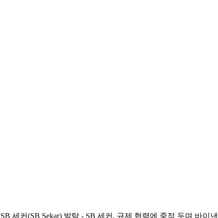
로 SB 세커(SB Sekar) 발탁 - SB 세커, 규제 협력에 중점 두