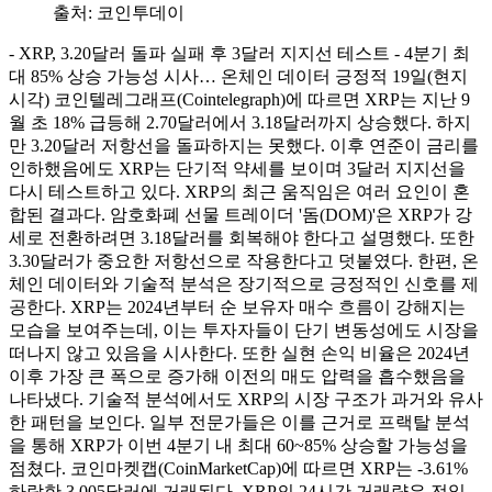
출처:
코인투데이
- XRP, 3.20달러 돌파 실패 후 3달러 지지선 테스트 - 4분기 최
대 85% 상승 가능성 시사… 온체인 데이터 긍정적 19일(현지
시각) 코인텔레그래프(Cointelegraph)에 따르면 XRP는 지난 9
월 초 18% 급등해 2.70달러에서 3.18달러까지 상승했다. 하지
만 3.20달러 저항선을 돌파하지는 못했다. 이후 연준이 금리를
인하했음에도 XRP는 단기적 약세를 보이며 3달러 지지선을
다시 테스트하고 있다. XRP의 최근 움직임은 여러 요인이 혼
합된 결과다. 암호화폐 선물 트레이더 '돔(DOM)'은 XRP가 강
세로 전환하려면 3.18달러를 회복해야 한다고 설명했다. 또한
3.30달러가 중요한 저항선으로 작용한다고 덧붙였다. 한편, 온
체인 데이터와 기술적 분석은 장기적으로 긍정적인 신호를 제
공한다. XRP는 2024년부터 순 보유자 매수 흐름이 강해지는
모습을 보여주는데, 이는 투자자들이 단기 변동성에도 시장을
떠나지 않고 있음을 시사한다. 또한 실현 손익 비율은 2024년
이후 가장 큰 폭으로 증가해 이전의 매도 압력을 흡수했음을
나타냈다. 기술적 분석에서도 XRP의 시장 구조가 과거와 유사
한 패턴을 보인다. 일부 전문가들은 이를 근거로 프랙탈 분석
을 통해 XRP가 이번 4분기 내 최대 60~85% 상승할 가능성을
점쳤다. 코인마켓캡(CoinMarketCap)에 따르면 XRP는 -3.61%
하락한 3.005달러에 거래된다. XRP의 24시간 거래량은 전일