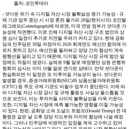
출처:
코인투데이
- 셧다운 위기 속 디지털 자산 시장 불확실성 증가 가능성 - 규
제 기관 업무 중단 시 시장 혼란 불가피 29일(현지시각) 코인텔
레그래프(Cointelegraph)에 따르면, 미국 연방 정부가 셧다운 가
능성에 직면했다. 이로 인해 디지털 자산 시장 구조 법안의 상
원 심사 일정이 추가로 지연될 우려가 커지고 있다. 현재 공화
당과 민주당은 30일 자정까지 2026 회계연도 예산안 합의에 이
르지 못하고 있다. 예산안을 둘러싸고 양당 간의 협상이 계속
평행선을 달리고 있기 때문에, 디지털 자산 시장 규제 법안 일
정에도 차질이 생겼다. 실제로 9월 말로 예정됐던 상원 은행위
원회의 심사는 이미 10월 말로 연기된 상태다. 만약 셧다운이
현실화되면 이 일정은 또 미루어질 가능성이 높다. 셧다운이
발생할 경우, 증권거래위원회(SEC)와 상품선물거래위원회
(CFTC) 등 주요 규제 기관도 비필수 업무가 중단된다. 이에 따
라 디지털 자산 시장 감시 및 규제 활동도 사실상 올스톱될 것
으로 보인다. 이는 투자자들 사이의 불확실성을 더욱 키운다.
또한, 디지털 자산 시장에 예측 불가능한 영향을 미칠 가능성
이 있다. 한편, 공화당 소속 도널드 트럼프(Donald Trump) 전 대
통령은 같은 날 오후 양당 지도부와 마지막 협상에 나설 예정
이다. 그러나 민주당에 비판적인 입장을 계속 고수하고 있어
협상 가능성은 낮아지고 있다. 셧다운 우려와 시장 불확실성에