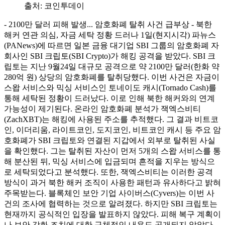
출처:
코인투데이
- 2100만 달러 피해 발생... 암호화폐 탈취 사건 급부상 - 북한
해커 연관 의심, 자금 세탁 정황 드러나 1일(현지시각) 파뉴스
(PANews)에 따르면 일본 금융 대기업 SBI 그룹의 암호화폐 자
회사인 SBI 크립토(SBI Crypto)가 해킹 공격을 받았다. SBI 크
립토는 지난 9월24일 대규모 공격으로 약 2100만 달러(한화 약
280억 원) 상당의 암호화폐를 탈취당했다. 이번 사건은 자금이
스왑 서비스와 믹싱 서비스인 토네이도 캐시(Tornado Cash)를
통해 세탁된 정황이 드러났다. 이로 인해 북한 해커와의 연계
가능성이 제기된다. 온라인 암호화폐 분석가 잭엑스비티
(ZachXBT)는 해킹에 사용된 주소를 추적했다. 그 결과 비트코
인, 이더리움, 라이트코인, 도지코인, 비트코인 캐시 등 주요 암
호화폐가 SBI 크립토와 연결된 지갑에서 외부로 탈취된 사실
을 확인했다. 그는 탈취된 자산이 먼저 5개의 스왑 서비스를 통
해 분산된 뒤, 믹싱 서비스에 입금되며 흔적을 지우는 방식으
로 세탁되었다고 분석했다. 또한, 잭엑스비티는 이러한 공격
방식이 과거 북한 해커 조직이 사용한 패턴과 유사하다고 밝혀
주목받는다. 블록체인 보안 기업 사이버스(Cyvers)는 이번 사
건의 조사에 협력하는 것으로 알려졌다. 하지만 SBI 크립토는
현재까지 공식적인 입장을 발표하지 않았다. 피해 복구 계획이
나 보안 강화 조치에 대한 구체적인 내용도 공개되지 않았다.