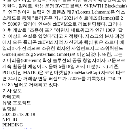
가한다. 일례로, 학생 운영 RWTH 블록체인(RWTH Blockchain)
의 연구원이자 설립자인 로렌츠 레만(Lorenz Lehmann)은 엑스
스레드를 통해 "폴리곤은 지난 2021년 헤르메즈(Hermez)를 2
억 5000만 달러에 인수해 zkEVM으로 리브랜딩했다. 그러나
이후 개발을 "조용히 포기"하면서 네트워크가 연간 100만 달
러 이상의 손실을 입었다"라고 지적했다. 지스크의 분사 과정
에서 모든 폴리곤 zkEVM 지적 재산권과 핵심 팀은 조르디 베
일리아가 전적으로 소유한 회사인 사일런트시그 스위처랜드
GmbH(SilentSig Switzerland GmbH)로 이전되었다. 또한, 그는
이더리움(Ethereum) 확장 솔루션의 공동 창업자이자 고문으로
계속 활동할 예정이다. 올해 6월18일 20시 11분(UTC) 기준,
POL(이전 MATIC)은 코인마켓캡(CoinMarketCap) 자료에 따르
면 24시간 거래량 변동 퍼센트가 -7.02%를 기록했다. 그리고
0.185 달러로 거래되고 있다.
기사 정보
카테고리
유망 프로젝트
발행일
2025-06-18 20:18
NFT ID
PENDING