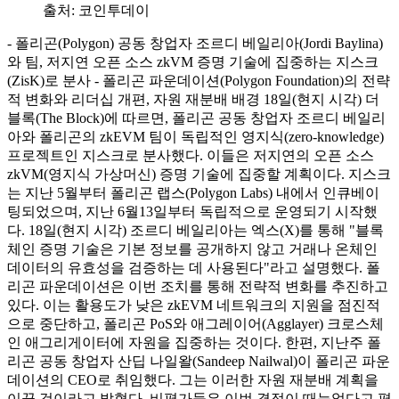
출처:
코인투데이
- 폴리곤(Polygon) 공동 창업자 조르디 베일리아(Jordi Baylina)
와 팀, 저지연 오픈 소스 zkVM 증명 기술에 집중하는 지스크
(ZisK)로 분사 - 폴리곤 파운데이션(Polygon Foundation)의 전략
적 변화와 리더십 개편, 자원 재분배 배경 18일(현지 시각) 더
블록(The Block)에 따르면, 폴리곤 공동 창업자 조르디 베일리
아와 폴리곤의 zkEVM 팀이 독립적인 영지식(zero-knowledge)
프로젝트인 지스크로 분사했다. 이들은 저지연의 오픈 소스
zkVM(영지식 가상머신) 증명 기술에 집중할 계획이다. 지스크
는 지난 5월부터 폴리곤 랩스(Polygon Labs) 내에서 인큐베이
팅되었으며, 지난 6월13일부터 독립적으로 운영되기 시작했
다. 18일(현지 시각) 조르디 베일리아는 엑스(X)를 통해 "블록
체인 증명 기술은 기본 정보를 공개하지 않고 거래나 온체인
데이터의 유효성을 검증하는 데 사용된다"라고 설명했다. 폴
리곤 파운데이션은 이번 조치를 통해 전략적 변화를 추진하고
있다. 이는 활용도가 낮은 zkEVM 네트워크의 지원을 점진적
으로 중단하고, 폴리곤 PoS와 애그레이어(Agglayer) 크로스체
인 애그리게이터에 자원을 집중하는 것이다. 한편, 지난주 폴
리곤 공동 창업자 산딥 나일왈(Sandeep Nailwal)이 폴리곤 파운
데이션의 CEO로 취임했다. 그는 이러한 자원 재분배 계획을
이끌 것이라고 밝혔다. 비평가들은 이번 결정이 때늦었다고 평