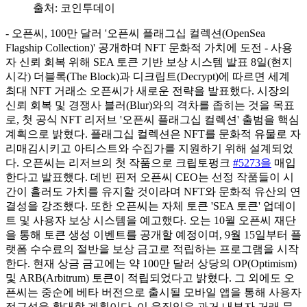
출처:
코인투데이
- 오픈씨, 100만 달러 '오픈씨 플래그십 컬렉션(OpenSea
Flagship Collection)' 공개하며 NFT 문화적 가치에 도전 - 사용
자 신뢰 회복 위해 SEA 토큰 기반 보상 시스템 발표 8일(현지
시각) 더블록(The Block)과 디크립트(Decrypt)에 따르면 세계
최대 NFT 거래소 오픈씨가 새로운 전략을 발표했다. 시장의
신뢰 회복 및 경쟁사 블러(Blur)와의 격차를 좁히는 것을 목표
로, 첫 공식 NFT 리저브 '오픈씨 플래그십 컬렉션' 출범을 핵심
계획으로 밝혔다. 플래그십 컬렉션은 NFT를 문화적 유물로 자
리매김시키고 아티스트와 수집가를 지원하기 위해 설계되었
다. 오픈씨는 리저브의 첫 작품으로 크립토펑크
#5273을
매입
한다고 발표했다. 데빈 핀저 오픈씨 CEO는 선정 작품들이 시
간이 흘러도 가치를 유지할 것이라며 NFT와 문화적 유산의 연
결성을 강조했다. 또한 오픈씨는 자체 토큰 'SEA 토큰' 업데이
트 및 사용자 보상 시스템을 예고했다. 오는 10월 오픈씨 재단
을 통해 토큰 생성 이벤트를 공개할 예정이며, 9월 15일부터 플
랫폼 수수료의 절반을 보상 금고로 적립하는 프로그램을 시작
한다. 현재 상금 금고에는 약 100만 달러 상당의 OP(Optimism)
및 ARB(Arbitrum) 토큰이 적립되었다고 밝혔다. 그 외에도 오
픈씨는 중순에 베타 버전으로 출시될 모바일 앱을 통해 사용자
접근성을 확대할 계획이다. 이 움직임은 과거 내부자 거래 문