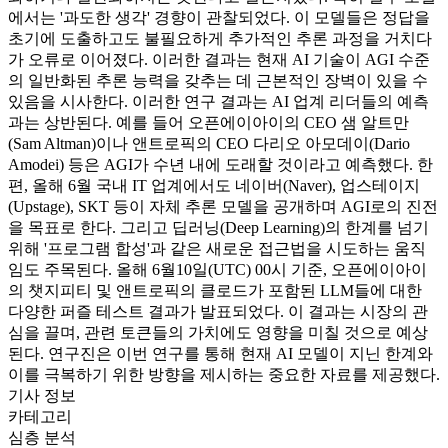
에서는 '과도한 생각' 경향이 관찰되었다. 이 모델들은 정답을
초기에 도출하고도 불필요하게 추가적인 추론 과정을 거치다
가 오류로 이어졌다. 이러한 결과는 현재 AI 기술이 AGI 수준
의 일반화된 추론 능력을 갖추는 데 근본적인 장벽이 있을 수
있음을 시사한다. 이러한 연구 결과는 AI 업계 리더들의 예측
과는 상반된다. 예를 들어 오픈에이아이의 CEO 샘 알트만
(Sam Altman)이나 앤트로픽의 CEO 다리오 아모데이(Dario
Amodei) 등은 AGI가 수년 내에 도래할 것이라고 예측했다. 한
편, 올해 6월 국내 IT 업계에서도 네이버(Naver), 업스테이지
(Upstage), SKT 등이 자체 추론 모델을 공개하며 AGI로의 진전
을 목표로 한다. 그리고 딥러닝(Deep Learning)의 한계를 넘기
위해 '프로그램 합성'과 같은 새로운 접근법을 시도하는 움직
임도 주목된다. 올해 6월10일(UTC) 00시 기준, 오픈에이아이
의 챗지피티 및 앤트로픽의 클로드가 포함된 LLM들에 대한
다양한 퍼즐 테스트 결과가 발표되었다. 이 결과는 시장의 관
심을 끌며, 관련 토큰들의 가치에도 영향을 미칠 것으로 예상
된다. 연구진은 이번 연구를 통해 현재 AI 모델이 지닌 한계와
이를 극복하기 위한 방향을 제시하는 중요한 자료를 제공했다.
기사 정보
카테고리
심층 분석