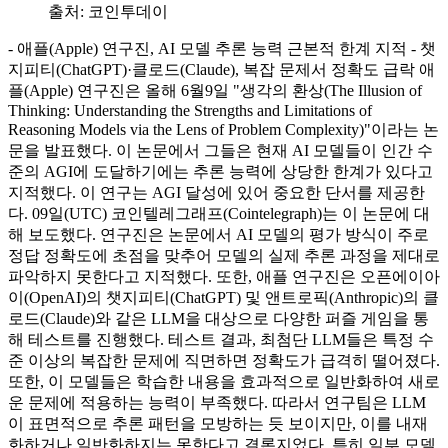
출처:
코인투데이
- 애플(Apple) 연구진, AI 모델 추론 능력 근본적 한계 지적 - 챗
지피티(ChatGPT)·클로드(Claude), 복잡 문제서 정확도 급락 애
플(Apple) 연구진은 올해 6월9일 "생각의 환상(The Illusion of
Thinking: Understanding the Strengths and Limitations of
Reasoning Models via the Lens of Problem Complexity)"이라는 논
문을 발표했다. 이 논문에서 그들은 현재 AI 모델들이 인간 수
준의 AGI에 도달하기에는 추론 능력에 상당한 한계가 있다고
지적했다. 이 연구는 AGI 달성에 있어 중요한 단서를 제공한
다. 09일(UTC) 코인텔레그래프(Cointelegraph)는 이 논문에 대
해 보도했다. 연구진은 논문에서 AI 모델의 평가 방식이 주로
정답 정확도에 초점을 맞추어 모델의 실제 추론 과정을 제대로
파악하지 못한다고 지적했다. 또한, 애플 연구진은 오픈에이아
이(OpenAI)의 챗지피티(ChatGPT) 및 앤트로픽(Anthropic)의 클
로드(Claude)와 같은 LLM을 대상으로 다양한 퍼즐 게임을 통
해 테스트를 진행했다. 테스트 결과, 최첨단 LLM들은 특정 수
준 이상의 복잡한 문제에 직면하면 정확도가 급격히 떨어졌다.
또한, 이 모델들은 학습한 내용을 효과적으로 일반화하여 새로
운 문제에 적용하는 능력이 부족했다. 따라서 연구팀은 LLM
이 표면적으로 추론 패턴을 모방하는 듯 보이지만, 이를 내재
화하거나 일반화하지는 못한다고 결론지었다. 특히 일부 모델