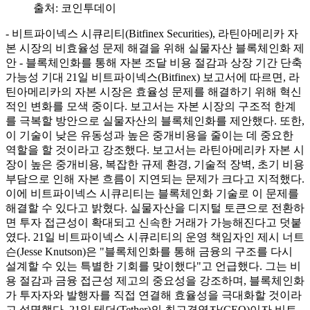
출처:
코인투데이
- 비트파이넥스 시큐리티(Bitfinex Securities), 라틴아메리카 자
본 시장의 비효율성 문제 해결을 위해 실물자산 블록체인화 제
안 - 블록체인화를 통해 자본 조달 비용 절감과 상장 기간 단축
가능성 기대 21일 비트파이넥스(Bitfinex) 보고서에 따르면, 라
틴아메리카의 자본 시장은 효율성 문제를 해결하기 위해 혁신
적인 변화를 모색 중이다. 보고서는 자본 시장의 구조적 한계
를 극복할 방안으로 실물자산의 블록체인화를 제안했다. 또한,
이 기술이 낮은 유동성과 높은 중개비용을 줄이는 데 중요한
역할을 할 것이라고 강조했다. 보고서는 라틴아메리카 자본 시
장이 높은 중개비용, 복잡한 규제 환경, 기술적 장벽, 초기 비용
부담으로 인해 자본 흐름이 지연되는 문제가 크다고 지적했다.
이에 비트파이넥스 시큐리티는 블록체인화 기술로 이 문제를
해결할 수 있다고 밝혔다. 실물자산을 디지털 토큰으로 전환하
면 투자 접근성이 확대되고 신속한 거래가 가능해진다고 덧붙
였다. 21일 비트파이넥스 시큐리티의 운영 책임자인 제시 너트
슨(Jesse Knutson)은 "블록체인화를 통해 금융의 구조를 다시
설계할 수 있는 특별한 기회를 맞이했다"고 언급했다. 그는 비
용 절감과 금융 접근성 제고의 중요성을 강조하며, 블록체인화
가 투자자와 발행자를 직접 연결해 효율성을 극대화할 것이라
고 설명했다. 21일 테더(Tether)의 최고경영자(CEO)이자 비트