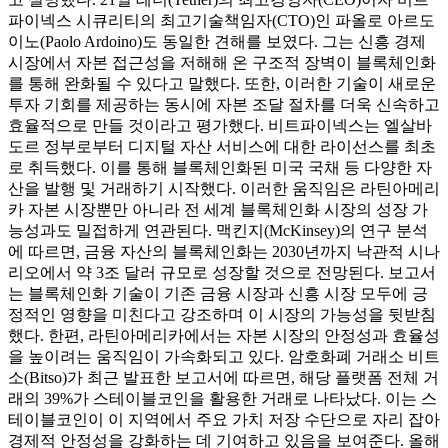
파이넥스 시큐리티의 최고기술책임자(CTO)인 파올로 아르도
이노(Paolo Ardoino)도 동일한 견해를 보였다. 그는 신흥 경제
시장에서 자본 접근성을 저해해 온 구조적 장벽이 블록체인화
를 통해 완화될 수 있다고 말했다. 또한, 이러한 기술이 새로운
투자 기회를 제공하는 동시에 자본 조달 절차를 더욱 신속하고
효율적으로 만들 것이라고 평가했다. 비트파이넥스는 엘살바
도르 정부로부터 디지털 자산 서비스에 대한 라이선스를 최초
로 취득했다. 이를 통해 블록체인화된 미국 국채 등 다양한 자
산을 발행 및 거래하기 시작했다. 이러한 움직임은 라틴아메리
카 자본 시장뿐만 아니라 전 세계 블록체인화 시장의 성장 가
능성과도 밀접하게 연관된다. 맥킨지(McKinsey)의 연구 분석
에 따르면, 금융 자산의 블록체인화는 2030년까지 낙관적 시나
리오에서 약 3조 달러 규모로 성장할 것으로 전망된다. 보고서
는 블록체인화 기술이 기존 금융 시장과 신흥 시장 모두에 긍
정적인 영향을 미친다고 강조하며 이 시장의 가능성을 뒷받침
했다. 한편, 라틴아메리카에서는 자본 시장의 안정성과 효율성
을 높이려는 움직임이 가속화되고 있다. 암호화폐 거래소 비트
소(Bitso)가 최근 발표한 보고서에 따르면, 해당 플랫폼 전체 거
래의 39%가 스테이블코인을 활용한 거래로 나타났다. 이는 스
테이블코인이 이 지역에서 주요 가치 저장 수단으로 자리 잡아
경제적 안정성을 강화하는 데 기여하고 있음을 보여준다. 올해