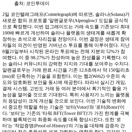
출처:
코인투데이
2일 코인텔레그래프(Cointelegraph)에 따르면, 솔라나(Solana)가
새로운 합의 프로토콜 '알펜글로우(Alpenglow)' 도입을 공식적
으로 확정했다. 이번 업그레이드는 거래 속도를 기존보다 최대
100배 빠르게 개선하며 솔라나 플랫폼의 생태계를 새롭게 확
장하는 초석으로 자리잡을 전망이다. 이번 결정은 생태계 참여
자들의 의견이 반영된 거버넌스 투표를 통해 이루어졌다. 지난
8월21일부터 시작된 온라인 투표에는 전체 지분의 52%가 참
여했다. 이 중 98.27%가 찬성하며 높은 찬성률을 기록했다. 이
는 솔라나 커뮤니티의 강력한 지지와 기대를 보여주는 수치다.
알펜글로우는 거래 완료 시간을 기존 12.8초에서 약 150밀리초
(ms)로 단축하는 기술을 포함한다. 이는 웹2(Web2) 수준의 속
도와 암호화된 보안을 동시에 제공한다. 따라서 실시간 게임,
결제 시스템, 고빈도 거래 등 여러 분야에서 획기적인 활용 가
능성을 열어줄 것으로 기대된다. 특히 사용자가 느끼는 플랫폼
의 응답성이 크게 개선될 것으로 보인다. 이번 기술적 변화에
서 중요한 역할을 하는 기술은 '보터(Votor)'와 '로터(Rotor)'이
다. '보터'는 기존의 '타워 BFT(Tower BFT)'가 가진 한계를 극복
하며 블록체인의 최종화 속도를 대폭 향상시킨다. 또한 '로
터'는 '작업증명(Proof-of-History)'의 기능을 대체해 검증자 간
데이터 전송 효율성을 크게 강화하는 역할을 한다. 각각의 기