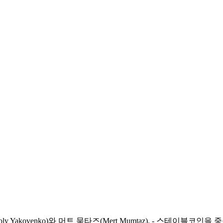
 Yakovenko)와 머트 뭄타즈(Mert Mumtaz). - 스테이블코