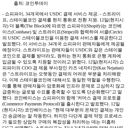
출처:
코인투데이
- 쇼피파이, 34개국에서 USDC 결제 서비스 제공. - 스트라이
프, 스테이블코인 결제를 현지 통화로 전환 지원. 12일(현지시
각) 더 블록(The Block)에 따르면 쇼피파이(Shopify)는 코인베
이스(Coinbase) 및 스트라이프(Stripe)와 협력하여 서클(Circle)
의 USDC 스테이블코인을 이용한 결제 서비스를 제공한다고
발표했다. 이 서비스는 34개국 쇼피파이 판매자들에게 제공될
예정이다. 스트라이프는 판매자들이 USDC와 같은 스테이블
코인으로 결제를 받더라도, 원하는 현지 통화로 은행 계좌에
입금될 수 있도록 지원할 것이라고 밝혔다. 12일(현지시각) 쇼
피파이의 COO 겸 제품 부사장인 카즈 네자티안(Kaz Nejatian)
은 "스트라이프는 오랫동안 결제의 어려운 부분을 처리해왔
다. 이제 스테이블코인에 대해서도 동일한 역할을 수행한다.
이를 통해 판매자들이 암호화폐 인프라 문제로 고심하지 않고
급증하는 글로벌 수요를 충족할 수 있도록 단순화했다"고 말
했다. 코인베이스는 쇼피파이와 함께 '커머스 결제 프로토콜
(Commerce Payments Protocol)'을 출시한다고 발표했다. 12일
(현지시각) 코인베이스는 "현재 대부분의 온체인 결제는 개인
간 송금에는 잘 작동한다. 하지만 다단계 결제 약정 프로세스
가 필요한 상업적 구매의 복잡성을 처리하는 데는 미흡하
다"고 설명했다. 스트라이프는 지난 2년간 940억 달러 이상의