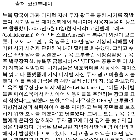
출처:
코인투데이
뉴욕 당국이 가짜 디지털 자산 투자 광고를 통한 사기를 적발
했다. 사기범들은 페이스북에서 러시아어 사용자들을 대상으
로 활동했다. 2025년 6월18일(현지시각) 코인텔레그래프
(Cointelegraph), 에이인베스트(AInvest) 등 복수의 외신이 보도
했다. 이에 따르면, 뉴욕 당국은 100만 달러 이상의 피해를 야
기한 사기 사건과 관련하여 14만 달러를 회수했다. 그리고 추
가로 30만 달러를 동결했다. 뉴욕 브루클린 지방검찰청, 뉴욕
주 법무장관실, 뉴욕주 금융서비스부(DFS)는 공동으로 이 사
기 계획을 적발했다. 사기범들은 암호화폐를 사용하여 페이스
북 및 기타 플랫폼에 가짜 디지털 자산 투자 광고 비용을 지불
했다. 이를 통해 당국은 총 44만 달러 상당의 자금을 확보했다.
뉴욕주 법무장관 레티샤 제임스(Letitia James)는 "이들 사기범
들은 페이스북에서 러시아어 사용자들을 유인하는 광고로 표
적 삼았다"고 말했다. 또한, "우리 사무실은 DFS 및 브루클린
지방검찰청과 협력하여 이들을 저지하고 뉴욕 주민들을 보호
하기 위한 조치를 취했다"고 덧붙였다. 그녀는 모든 뉴욕 주민
들에게 온라인 암호화폐 투자 광고에 대한 경계를 늦추지 말
것을 당부했다. 당국은 브루클린 지역에서만 300명 이상의 피
해자가 발생했다고 보고했다. 그리고 총 피해액은 100만 달러
를 초과한다고 밝혔다. 사기범들은 뉴욕주에서 암호화폐 관련