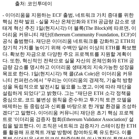
출처:
코인투데이
- 이더리움을 지원하는 ECF 출범, 네트워크 가치 증대를 위한
핵심 전략 발표 - 실물 자산 온체인화와 ETH 공급량 감소로 생
태계 혁신 추진 1일(현지시각) 더 블록(The Block)에 따르면, 이
더리움 커뮤니티 재단(Ethereum Community Foundation, ECF)이
공식 출범했다. 재단은 이더리움 네트워크를 강화하고 ETH의
장기적 가치를 높이기 위해 수백만 달러 이상의 ETH를 확보했
다. 확보한 자금으로 다양한 주요 프로젝트를 지원할 계획이
다. 또한, 혁신적인 전략으로 실물 자산의 온체인화와 ETH 공
급량 감소를 명시하고 이더리움 생태계의 지속가능한 성장을
목표로 한다. 1일(현지시각) 잭 콜(Zak Cole)은 이더리움 커뮤
니티 컨퍼런스에서 "우리는 이더리움의 경제적, 기술적 방향
성을 독립적으로 발전시킬 필요를 느꼈고, 이에 따라 재단을
설립하게 되었다"고 밝혔다. 그는 "재단은 ETH 소각 정책을
중심으로, 코드 불변성 원칙을 준수하고 투기적 토큰 모델을
배제하는 등 중립성과 신뢰를 바탕으로 한 개발 환경을 조성하
겠다"고 말했다. 이더리움 커뮤니티 재단은 초기 핵심 프로젝
트로 '이더리움 검증자 협회(Ethereum Validator Association)' 설
립을 발표했다. 이 조직은 네트워크 검증자가 스테이킹한 ETH
를 활용해 프로젝트 개발 방향에 참여하도록 유도한다. 이를
통해 이더리움 네트워크의 탈중앙화와 의사결정의 투명성을