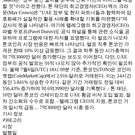
할 것"이라고 전했다. 톤 재단의 최고경영자(CEO) 맥스 크라
운(Max Crown)은 "UAE 정부 및 현지 파트너들과 협력하여 암
호화폐가 실질적인 활용 사례를 확대할 기회를 마련했다"며
감사의 뜻을 나타냈다. 여기에 텔레그램의 최고경영자(CEO)
파벨 두로프(Pavel Durov)도 공식 채널을 통해 관련 소식을 공
유하며 프로그램에 대한 지지를 표명했다. 이 발표가 나오자
톤코인의 시장 반응은 빠르게 나타났다. 발표 직후 톤코인 가
격은 한때 10% 이상 급등했다. 그 결과 하루 동안 시가총액이
약 7억3000만 달러 증가했다는 보도도 이어졌다. 다만, UAE
정부의 공식 발표는 아직 나오지 않아 추가적인 확인이 필요하
다. 올해 7월6일(UTC) 18시 09분 기준, 톤코인(TON)은 코인마
켓캡(CoinMarketCap)에서 2.916 달러로 거래된다. 이는 24시간
동안 5.841% 상승한 수치다. 같은 기간 거래량도 전일 대비
556.43% 증가하며 약 6억3990만 달러를 기록했다. - 톤 재단,
10만 달러 톤코인 스테이킹으로 UAE 황금 비자 도입 발표. 절
차 간소화와 수수료 포함. - 텔레그램 CEO의 지원, 톤코인 가
격 일시적 급등… 7억3000만 달러 시총 증가.
기사 정보
카테고리
시장
발행일