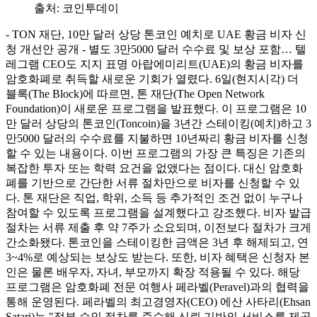
출처:
코인투데이
- TON 재단, 10만 달러 상당 톤코인 예치로 UAE 황금 비자 신
청 개선안 공개 - 별도 3만5000 달러 수수료 및 보상 포함… 텔
레그램 CEO도 지지 표명 아랍에미리트(UAE)의 황금 비자를
암호화폐로 취득할 새로운 기회가 열렸다. 6일(현지시각) 더
블록(The Block)에 따르면, 톤 재단(The Open Network
Foundation)이 새로운 프로그램을 발표했다. 이 프로그램은 10
만 달러 상당의 톤코인(Toncoin)을 3년간 스테이킹(예치)하고 3
만5000 달러의 수수료를 지불하면 10년짜리 황금 비자를 신청
할 수 있는 내용이다. 이번 프로그램의 가장 큰 특징은 기존의
복잡한 투자 또는 학력 요건을 없앴다는 점이다. 대신 암호화
폐를 기반으로 간단한 서류 절차만으로 비자를 신청할 수 있
다. 톤 재단은 직업, 학위, 소득 등 추가적인 조건 없이 누구나
참여할 수 있도록 프로그램을 설계했다고 강조했다. 비자 발급
절차는 서류 제출 후 약 7주가 소요되며, 이전보다 절차가 크게
간소화됐다. 톤코인을 스테이킹한 금액은 3년 후 해제되고, 연
3~4%로 예상되는 보상도 받는다. 또한, 비자 혜택은 신청자 본
인은 물론 배우자, 자녀, 부모까지 확장 적용될 수 있다. 해당
프로그램은 암호화폐 전문 여행사 페라벨(Peravel)과의 협력을
통해 운영된다. 페라벨의 최고경영자(CEO) 에산 사타리(Ehsan
Satari)는 "정부 승인 절차를 준수해 신뢰 기반의 서비스를 제공