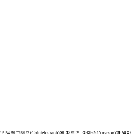
그래프(Cointelegraph)에 따르면, 아마존(Amazon)과 월마