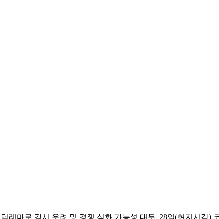
레마로 감시 우려 및 경쟁 심화 가능성 대두. 28일(현지시각) 코인텔레