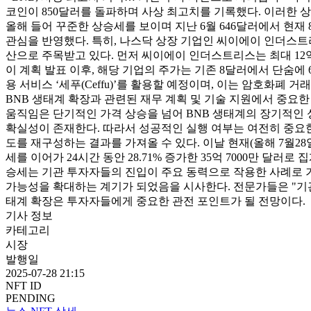
코인이 850달러를 돌파하며 사상 최고치를 기록했다. 이러한 
올해 들어 꾸준한 상승세를 보이며 지난 6월 646달러에서 현재 8
관심을 반영했다. 특히, 나스닥 상장 기업인 씨이에이 인더스트리스(CE
산으로 주목받고 있다. 먼저 씨이에이 인더스트리스는 최대 12억 5000만 
이 계획 발표 이후, 해당 기업의 주가는 기존 8달러에서 단숨에 
용 서비스 ‘세푸(Ceffu)’를 활용할 예정이며, 이는 암호화폐
BNB 생태계 확장과 관련된 재무 계획 및 기술 지원에서 중요
움직임은 단기적인 가격 상승을 넘어 BNB 생태계의 장기적인 
확실성이 존재한다. 따라서 성공적인 실행 여부는 여전히 중요한
도를 재구성하는 결과를 가져올 수 있다. 이날 현재(올해 7월28일 U
세를 이어가 24시간 동안 28.71% 증가한 35억 7000만 달러
승세는 기관 투자자들의 진입이 주요 동력으로 작용한 사례로 
가능성을 확대하는 계기가 되었음을 시사한다. 전문가들은 "기관
태계 확장은 투자자들에게 중요한 관전 포인트가 될 전망이다.
기사 정보
카테고리
시장
발행일
2025-07-28 21:15
NFT ID
PENDING