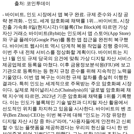
출처:
코인투데이
- 바이비트, 인도 시장에서 앱 복구 완료. 규제 준수와 시장 공
략 본격화. - 인도, 세계 암호화폐 채택률 1위…바이비트, 시장
진출 가속화 8일(현지시각) 더블록(The Block)에 따르면 가상
자산 거래소 바이비트(Bybit)는 인도에서 앱 스토어(App Store)
와 구글 플레이(Google Play)를 통한 앱 접근을 완전히 복구했
다. 바이비트 웹사이트 역시 단계적 복원 작업을 진행 중이며,
이번 주 내 전체 서비스를 정상화할 계획이다. 바이비트는 지
난 1월 인도 규제 당국의 요건에 맞춰 가상 디지털 자산 서비스
제공업체로 등록을 마쳤다. 이후 금융정보분석원(FIU)에 보고
기관으로 등록하는 등 현지 규정 준수를 위해 지속적인 노력을
기울였다. 이번 앱 복구는 이러한 규제 절차를 충실히 이행한
결과다. 특히 인도는 세계적으로 주목받는 주요 암호화폐 시장
이다. 실제로 체이널리시스(Chainalysis)의 '글로벌 암호화폐 채
택 지수'에 따르면, 2023년 기준 암호화폐 채택률 1위를 기록했
다. 이는 인도가 블록체인 기술 발전과 디지털 자산 활용에서
선도적인 위치를 차지하고 있음을 시사한다. 바이비트의 벤 조
우(Ben Zhou) CEO는 이번 복구에 대해 “인도는 가장 유망한
디지털 자산 시장 중 하나”라며, “사용자들에게 안전하고 신뢰
할 수 있는 플랫폼을 제공하겠다는 우리의 헌신을 다시 한 번
보여주게 되어 기쁘다”고 말했다. 그는 또한 “이번 조치는 단