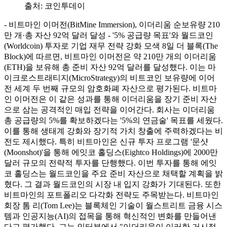
출처:
코인투데이
- 비트마인 이머전(BitMine Immersion), 이더리움 순보유량 210
만 개·총 자산 92억 달러 달성 - '5% 공급량 목표'와 월드코인
(Worldcoin) 투자로 기업 재무 전략 강화 모색 8일 더 블록(The
Block)에 따르면, 비트마인 이머전은 약 210만 개의 이더리움
(ETH)을 보유해 총 준비 자산 92억 달러를 달성했다. 이는 마
이크로스트래티지(MicroStrategy)의 비트코인 보유량에 이어
전 세계 두 번째 규모의 암호화폐 자산으로 평가된다. 비트마
인 이머전은 이 같은 성과를 통해 이더리움을 장기 준비 자산
으로 삼는 공격적인 매입 전략을 이어간다. 회사는 이더리움
총 공급량의 5%를 확보하겠다는 '5%의 연금술' 목표를 세웠다.
이를 통해 생태계 강화와 장기적 가치 창출에 주력하겠다는 비
전도 제시했다. 특히 비트마인은 신규 투자 프로그램 '문샷
(Moonshot)'을 통해 에잇코 홀딩스(Eightco Holdings)에 2000만
달러 규모의 전략적 투자를 단행했다. 이번 투자를 통해 에잇
코 홀딩스는 월드코인을 주요 준비 자산으로 채택할 계획을 밝
혔다. 그 결과 월드코인의 시장 내 입지 강화가 기대된다. 또한
비트마인의 포트폴리오 다각화 전략도 주목받는다. 비트마인
회장 톰 리(Tom Lee)는 블록체인 기술이 월스트리트 금융 시스
템과 인공지능(AI)의 접목을 통해 혁신적인 변화를 만들어낸
다고 평가했다. 그는 인터뷰에서 "이더리움이 이러한 거시적