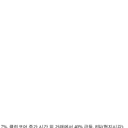
승률 7%, 클린코어 주가 시간 외 거래에서 40% 급등. 8일(현지시각)