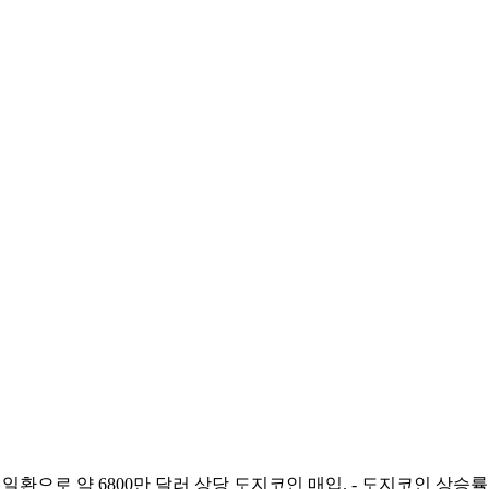
부 설립 일환으로 약 6800만 달러 상당 도지코인 매입. - 도지코인 상