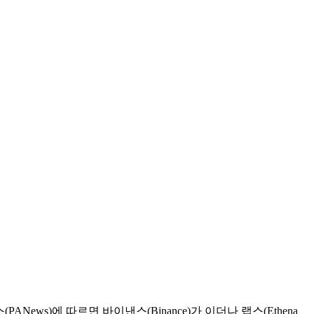
ANews)에 따르면 바이낸스(Binance)가 이더나 랩스(Ethena