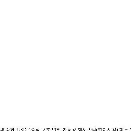
템 강화, USDT 중심 구조 변화 가능성 제시. 9일(현지시각) 파뉴스(P