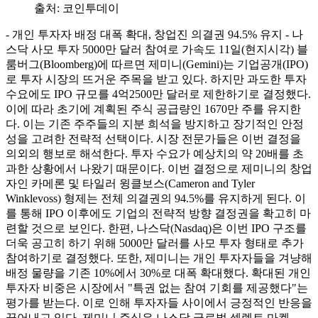
출처:
코인투데이
- 개인 투자자 배정 대폭 확대, 창업진 의결권 94.5% 유지 - 나
스닥 사모 투자 5000만 달러 참여로 가속도 11일(현지시각) 블
룸버그(Bloomberg)에 따르면 제미니(Gemini)는 기업공개(IPO)
로 투자 시장의 뜨거운 주목을 받고 있다. 하지만 과도한 투자
수요에도 IPO 규모를 4억2500만 달러로 제한하기로 결정했다.
이에 따라 초기에 계획된 주식 공급량인 1670만 주를 유지한
다. 이는 기존 주주들의 지분 희석을 방지하고 장기적인 안정
성을 고려한 전략적 선택이다. 시장 전문가들은 이번 결정을
의외의 행보로 해석한다. 투자 수요가 예상치의 약 20배를 초
과한 상황에서 나왔기 때문이다. 이번 결정으로 제미니의 창업
자인 카메론 및 타일러 윙클보스(Cameron and Tyler
Winklevoss) 형제는 전체 의결권의 94.5%를 유지하게 된다. 이
를 통해 IPO 이후에도 기업의 전략적 방향 결정권을 확고히 마
련할 것으로 보인다. 한편, 나스닥(Nasdaq)은 이번 IPO 구조를
더욱 공고히 하기 위해 5000만 달러를 사모 투자 형태로 추가
참여하기로 결정했다. 또한, 제미니는 개인 투자자들을 겨냥해
배정 물량을 기존 10%에서 30%로 대폭 확대했다. 확대된 개인
투자자 비중은 시장에서 "특권 없는 참여 기회를 제공했다"는
평가를 받는다. 이로 인해 투자자들 사이에서 긍정적인 반응을
끌어내고 있다. 제미니 주식은 나스닥 글로벌 셀렉트 마켓