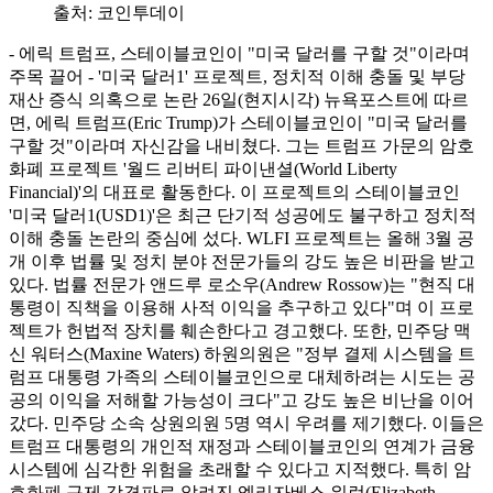
출처:
코인투데이
- 에릭 트럼프, 스테이블코인이 "미국 달러를 구할 것"이라며
주목 끌어 - '미국 달러1' 프로젝트, 정치적 이해 충돌 및 부당
재산 증식 의혹으로 논란 26일(현지시각) 뉴욕포스트에 따르
면, 에릭 트럼프(Eric Trump)가 스테이블코인이 "미국 달러를
구할 것"이라며 자신감을 내비쳤다. 그는 트럼프 가문의 암호
화폐 프로젝트 '월드 리버티 파이낸셜(World Liberty
Financial)'의 대표로 활동한다. 이 프로젝트의 스테이블코인
'미국 달러1(USD1)'은 최근 단기적 성공에도 불구하고 정치적
이해 충돌 논란의 중심에 섰다. WLFI 프로젝트는 올해 3월 공
개 이후 법률 및 정치 분야 전문가들의 강도 높은 비판을 받고
있다. 법률 전문가 앤드루 로소우(Andrew Rossow)는 "현직 대
통령이 직책을 이용해 사적 이익을 추구하고 있다"며 이 프로
젝트가 헌법적 장치를 훼손한다고 경고했다. 또한, 민주당 맥
신 워터스(Maxine Waters) 하원의원은 "정부 결제 시스템을 트
럼프 대통령 가족의 스테이블코인으로 대체하려는 시도는 공
공의 이익을 저해할 가능성이 크다"고 강도 높은 비난을 이어
갔다. 민주당 소속 상원의원 5명 역시 우려를 제기했다. 이들은
트럼프 대통령의 개인적 재정과 스테이블코인의 연계가 금융
시스템에 심각한 위험을 초래할 수 있다고 지적했다. 특히 암
호화폐 규제 강경파로 알려진 엘리자베스 워런(Elizabeth