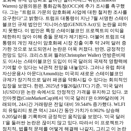
Warren) 상원의원은 통화감독청(OCC)에 추가 조사를 촉구했
다. 그는 "트럼프 가문의 암호화폐 사업에 대한 철저한 조사를
요구한다"고 밝혔다. 트럼프 대통령이 지난 7월 서명한 스테이
블코인 규제 법안인 '지니어스법(GENIUS Act)'도 논란을 피하
지 못했다. 이 법안은 특정 스테이블코인 프로젝트의 이익을
제한하지 않아 이해 충돌 문제가 제기된다. 더불어 트럼프 대
통령의 개인 재산이 암호화폐 시장 진출 이후 약 24억 달러 증
가한 것으로 보도되면서 논란은 더욱 커졌다. 반면, 긍정적인
전망도 있다. 크리스토퍼 월러(Christopher Waller) 연방준비제
도 이사는 스테이블코인 도입이 미국 달러의 국제적 영향력에
기여할 수 있다는 낙관적 전망을 내놓았다. 그러나 유럽 최대
자산운용사 아문디(Amundi)는 미국의 새로운 스테이블코인
규제가 장기적으로 달러 패권을 약화시킬 수 있다는 회의적인
입장을 보였다. 한편, 2025년 9월26일(UTC) 기준, '미국 달러
1(USD1)'은 논란 속에서도 안정적인 가격을 유지하고 있다. 코
인마켓캡(CoinMarketCap)에서 '미국 달러1'은 0.999달러에 거
래되며, 24시간 거래량은 전일 대비 59.544% 증가했다. WLFI
의 유틸리티 토큰 역시 24시간 동안 가치가 0.902% 상승해
0.205달러를 기록하며 긍정적인 움직임을 보였다. '미국 달러
1'을 둘러싼 논란은 끊이지 않고 있다. 따라서 이 프로젝트가
정치적, 법률적 문제를 어떻게 해결해 나갈지, 그리고 이 논란