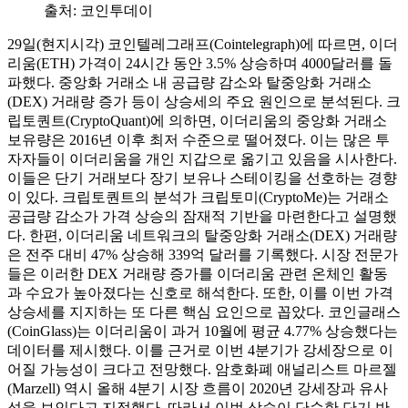
출처:
코인투데이
29일(현지시각) 코인텔레그래프(Cointelegraph)에 따르면, 이더
리움(ETH) 가격이 24시간 동안 3.5% 상승하며 4000달러를 돌
파했다. 중앙화 거래소 내 공급량 감소와 탈중앙화 거래소
(DEX) 거래량 증가 등이 상승세의 주요 원인으로 분석된다. 크
립토퀀트(CryptoQuant)에 의하면, 이더리움의 중앙화 거래소
보유량은 2016년 이후 최저 수준으로 떨어졌다. 이는 많은 투
자자들이 이더리움을 개인 지갑으로 옮기고 있음을 시사한다.
이들은 단기 거래보다 장기 보유나 스테이킹을 선호하는 경향
이 있다. 크립토퀀트의 분석가 크립토미(CryptoMe)는 거래소
공급량 감소가 가격 상승의 잠재적 기반을 마련한다고 설명했
다. 한편, 이더리움 네트워크의 탈중앙화 거래소(DEX) 거래량
은 전주 대비 47% 상승해 339억 달러를 기록했다. 시장 전문가
들은 이러한 DEX 거래량 증가를 이더리움 관련 온체인 활동
과 수요가 높아졌다는 신호로 해석한다. 또한, 이를 이번 가격
상승세를 지지하는 또 다른 핵심 요인으로 꼽았다. 코인글래스
(CoinGlass)는 이더리움이 과거 10월에 평균 4.77% 상승했다는
데이터를 제시했다. 이를 근거로 이번 4분기가 강세장으로 이
어질 가능성이 크다고 전망했다. 암호화폐 애널리스트 마르젤
(Marzell) 역시 올해 4분기 시장 흐름이 2020년 강세장과 유사
성을 보인다고 지적했다. 따라서 이번 상승이 단순한 단기 반