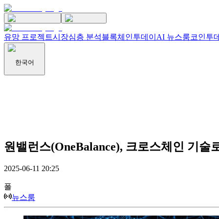
유망 프로젝트
시장
심층 분석
블록체인투데이
AI 뉴스룸
코인투데
한국어
원밸런스(OneBalance), 크로스체인 기술로
2025-06-11 20:25
폴
뉴스룸