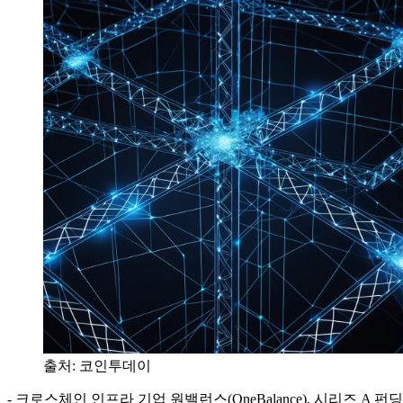
출처:
코인투데이
- 크로스체인 인프라 기업 원밸런스(OneBalance), 시리즈 A 펀딩 