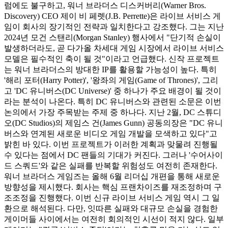
럼에도 불구하고, 워너 브라더스 디스커버리(Warner Bros.
Discovery) CEO 제이 비 페렛(J.B. Perrette)은 라이브 서비스 게
임이 회사의 장기적인 전략과 일치한다고 강조했다. 그는 지난
2024년 모건 스탠리(Morgan Stanley) 행사에서 "단기적 손실이
발생하더라도, 곧 다가올 차세대 게임 시장에서 라이브 서비스
모델은 필수적인 축이 될 것"이라고 언급했다. 신작 프로젝트
는 워너 브라더스의 방대한 IP를 활용할 가능성이 높다. 특히
'해리 포터(Harry Potter)', '왕좌의 게임(Game of Thrones)', 그리
고 'DC 유니버스(DC Universe)' 중 하나가 주요 배경이 될 것이
라는 분석이 나온다. 특히 DC 유니버스와 관련된 소문은 이번
논의에서 가장 주목받는 주제 중 하나다. 지난 2월, DC 스튜디
오(DC Studios)의 제임스 건(James Gunn) 공동의장은 "DC 유니
버스와 연계된 새로운 비디오 게임 개발을 모색하고 있다"고
밝힌 바 있다. 이번 프로젝트가 이러한 계획과 맞물려 진행될
수 있다는 점에서 DC 팬들의 기대가 커진다. 그러나 '수어사이
드 스쿼드'와 같은 실패를 반복할 위험성도 여전히 존재한다.
워너 브라더스 게임즈는 올해 6월 리더십 개편을 통해 새로운
방향성을 제시했다. 회사는 핵심 프랜차이즈를 재조정하며 구
조조정을 진행했다. 이번 신규 라이브 서비스 게임 역시 그 일
환으로 해석된다. 다만, 잇따른 실패와 대규모 손실을 경험한
게이머들 사이에서는 여전히 회의적인 시선이 적지 않다. 일부