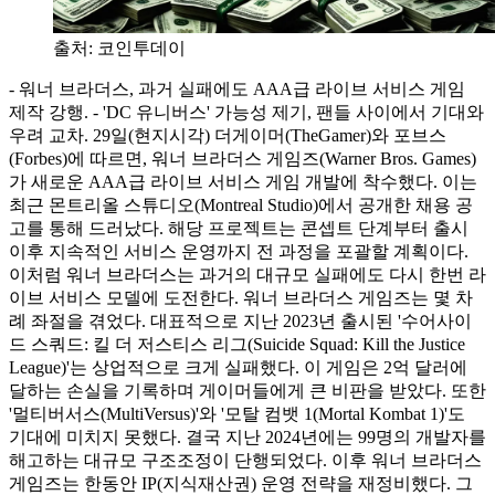
출처:
코인투데이
- 워너 브라더스, 과거 실패에도 AAA급 라이브 서비스 게임
제작 강행. - 'DC 유니버스' 가능성 제기, 팬들 사이에서 기대와
우려 교차. 29일(현지시각) 더게이머(TheGamer)와 포브스
(Forbes)에 따르면, 워너 브라더스 게임즈(Warner Bros. Games)
가 새로운 AAA급 라이브 서비스 게임 개발에 착수했다. 이는
최근 몬트리올 스튜디오(Montreal Studio)에서 공개한 채용 공
고를 통해 드러났다. 해당 프로젝트는 콘셉트 단계부터 출시
이후 지속적인 서비스 운영까지 전 과정을 포괄할 계획이다.
이처럼 워너 브라더스는 과거의 대규모 실패에도 다시 한번 라
이브 서비스 모델에 도전한다. 워너 브라더스 게임즈는 몇 차
례 좌절을 겪었다. 대표적으로 지난 2023년 출시된 '수어사이
드 스쿼드: 킬 더 저스티스 리그(Suicide Squad: Kill the Justice
League)'는 상업적으로 크게 실패했다. 이 게임은 2억 달러에
달하는 손실을 기록하며 게이머들에게 큰 비판을 받았다. 또한
'멀티버서스(MultiVersus)'와 '모탈 컴뱃 1(Mortal Kombat 1)'도
기대에 미치지 못했다. 결국 지난 2024년에는 99명의 개발자를
해고하는 대규모 구조조정이 단행되었다. 이후 워너 브라더스
게임즈는 한동안 IP(지식재산권) 운영 전략을 재정비했다. 그