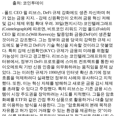
출처:
코인투데이
- 폴드 CEO 윌 리브스, DeFi 규제 강화에도 생존 자신하며 허
가 없는 금융 지지. - 강제 신원확인이 오히려 금융 혁신 저해
및 감시 체제 위험 확대 우려. 30일(현지시각) 코인텔레그래프
(Cointelegraph)에 따르면, 비트코인 리워드 기업 폴드(Fold)의
CEO 윌 리브스(Will Reeves)는 탈중앙화 금융(DeFi)이 생존할
것이라고 강조했다. 그는 정부와 금융 당국의 강력한 규제 시
도에도 불구하고 DeFi가 기술 혁신을 지속할 것이라고 덧붙였
다. 특히 강제 신원확인(KYC) 규제가 금융의 미래를 위협할
가능성이 크다고 경고했다. 리브스는 코인텔레그래프와의 인
터뷰에서, 정부가 DeFi 프로토콜에 스마트 컨트랙트를 통한 바
이오메트릭 기반 신원 인증을 의무화하려는 움직임을 문제 삼
았다. 그는 이러한 규제가 1990년대 인터넷 확산 초기에 정보
흐름을 억제하려다 실패했던 정부의 사례와 유사하다고 지적
했다. 또한, 이는 혁신 자체를 방해하고 새로운 금융 감시 체제
를 초래할 수 있다고 주장했다. 특히 리브스는 기존 금융 시스
템이 시장 주도권을 장악하려는 시도를 지적했다. 그들은 암호
화폐를 ETF와 같은 간접 투자 상품으로 활용하거나 대출 담보
로 이용하는 방식을 사용한다. 그는 "암호화폐의 본래 목적은
자유롭고 허가 없이 거래할 수 있는 환경을 제공하는 것"이라
며, 이를 제한하려는 움직임이 개방성과 접근성을 약화시킬 수