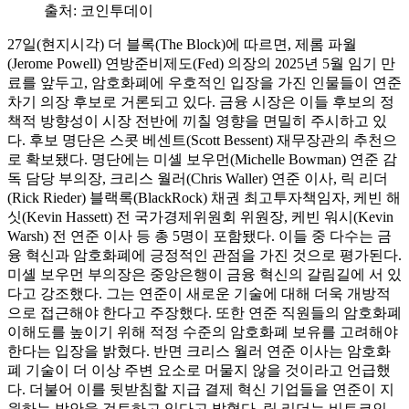
출처:
코인투데이
27일(현지시각) 더 블록(The Block)에 따르면, 제롬 파월
(Jerome Powell) 연방준비제도(Fed) 의장의 2025년 5월 임기 만
료를 앞두고, 암호화폐에 우호적인 입장을 가진 인물들이 연준
차기 의장 후보로 거론되고 있다. 금융 시장은 이들 후보의 정
책적 방향성이 시장 전반에 끼칠 영향을 면밀히 주시하고 있
다. 후보 명단은 스콧 베센트(Scott Bessent) 재무장관의 추천으
로 확보됐다. 명단에는 미셸 보우먼(Michelle Bowman) 연준 감
독 담당 부의장, 크리스 월러(Chris Waller) 연준 이사, 릭 리더
(Rick Rieder) 블랙록(BlackRock) 채권 최고투자책임자, 케빈 해
싯(Kevin Hassett) 전 국가경제위원회 위원장, 케빈 워시(Kevin
Warsh) 전 연준 이사 등 총 5명이 포함됐다. 이들 중 다수는 금
융 혁신과 암호화폐에 긍정적인 관점을 가진 것으로 평가된다.
미셸 보우먼 부의장은 중앙은행이 금융 혁신의 갈림길에 서 있
다고 강조했다. 그는 연준이 새로운 기술에 대해 더욱 개방적
으로 접근해야 한다고 주장했다. 또한 연준 직원들의 암호화폐
이해도를 높이기 위해 적정 수준의 암호화폐 보유를 고려해야
한다는 입장을 밝혔다. 반면 크리스 월러 연준 이사는 암호화
폐 기술이 더 이상 주변 요소로 머물지 않을 것이라고 언급했
다. 더불어 이를 뒷받침할 지급 결제 혁신 기업들을 연준이 지
원하는 방안을 검토하고 있다고 밝혔다. 릭 리더는 비트코인