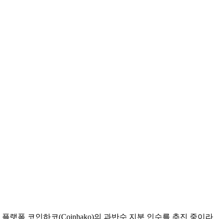
폐 플랫폼 코인하코(Coinhako)의 과반수 지분 인수를 추진 중이라