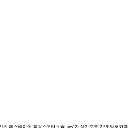
대기업 에스비아이 홀딩스(SBI Holdings)가 싱가포르 기반 암호화