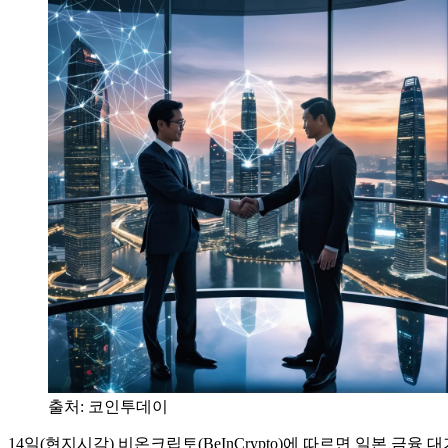
출처:
코인투데이
14일(현지시각) 비온크립토(BeInCrypto)에 따르면 일본 금융 